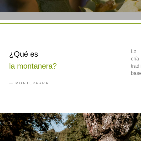
La 
¿Qué es
crí
la montanera?
trad
base
— MONTEPARRA