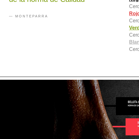
Cerd
Rojo
— MONTEPARRA
Cerd
Verd
Cerd
Blan
Cerd